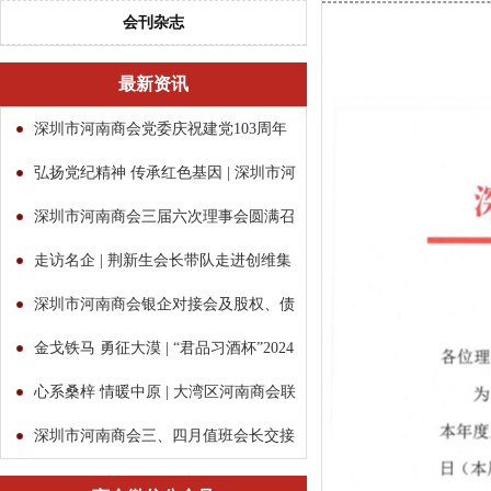
会刊杂志
最新资讯
深圳市河南商会党委庆祝建党103周年
暨“两优一先”表彰大会
弘扬党纪精神 传承红色基因 | 深圳市河
南商会党委举办党纪...
深圳市河南商会三届六次理事会圆满召
开
走访名企 | 荆新生会长带队走进创维集
团
深圳市河南商会银企对接会及股权、债
权融资讲座成功举行
金戈铁马 勇征大漠 | “君品习酒杯”2024
第三届粤港澳...
心系桑梓 情暖中原 | 大湾区河南商会联
盟考察团中原行
深圳市河南商会三、四月值班会长交接
会议