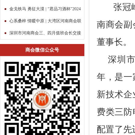
张冠峰，
权融资讲座成功举行
金戈铁马 勇征大漠 | “君品习酒杯”2024
第三届粤港澳...
心系桑梓 情暖中原 | 大湾区河南商会联
南商会副
盟考察团中原行
深圳市河南商会三、四月值班会长交接
董事长。
会议
商会微信公众号
深圳
年，是一
新技术企
费类三防
配置了先