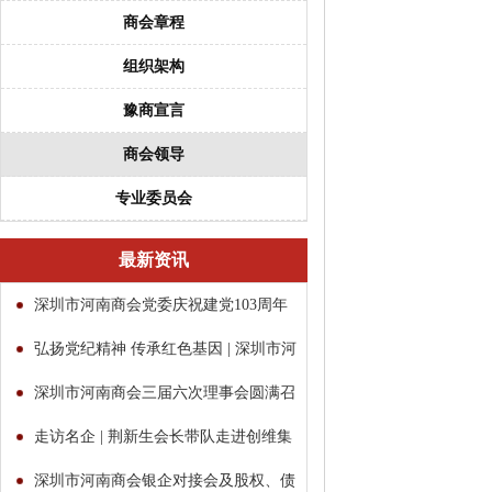
商会章程
组织架构
豫商宣言
商会领导
专业委员会
最新资讯
深圳市河南商会党委庆祝建党103周年
暨“两优一先”表彰大会
弘扬党纪精神 传承红色基因 | 深圳市河
南商会党委举办党纪...
深圳市河南商会三届六次理事会圆满召
开
走访名企 | 荆新生会长带队走进创维集
团
深圳市河南商会银企对接会及股权、债